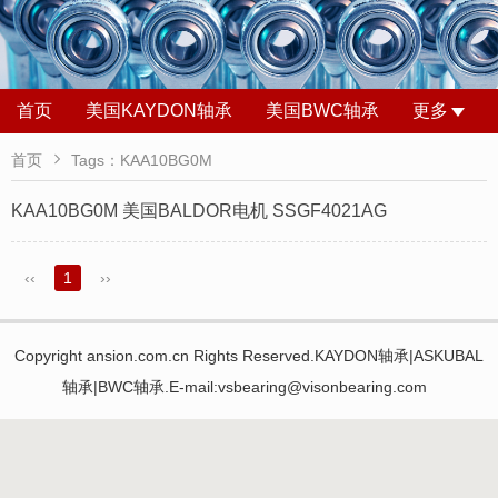
首页
美国KAYDON轴承
美国BWC轴承
更多

首页
Tags：KAA10BG0M
KAA10BG0M 美国BALDOR电机 SSGF4021AG
‹‹
1
››
Copyright ansion.com.cn Rights Reserved.KAYDON轴承|ASKUBAL
轴承|BWC轴承.E-mail:vsbearing@visonbearing.com