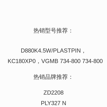
热销型号推荐：
D880K4.5W/PLASTPIN，
KC180XP0，VGMB 734-800 734-800
热销品牌推荐：
ZD2208
PLY327 N