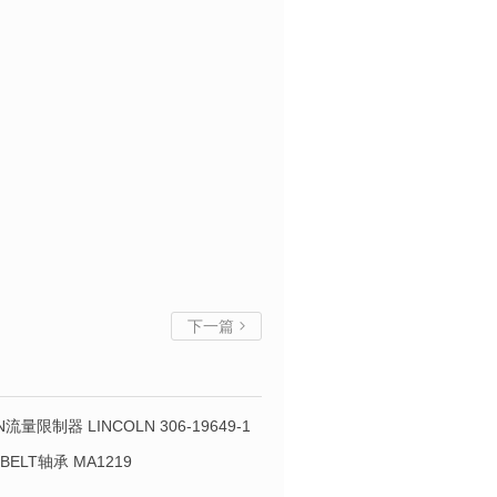
下一篇

OLN流量限制器 LINCOLN 306-19649-1
-BELT轴承 MA1219