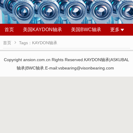
首页
美国KAYDON轴承
美国BWC轴承
更多

首页
Tags：KAYDON轴承
Copyright ansion.com.cn Rights Reserved.KAYDON轴承|ASKUBAL
轴承|BWC轴承.E-mail:vsbearing@visonbearing.com